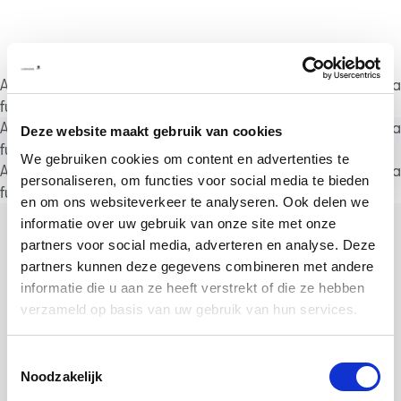
A rendering error occurred:
a.substring(...).replaceAll is not a
function
.
A rendering error occurred:
a.substring(...).replaceAll is not a
Deze website maakt gebruik van cookies
function
.
We gebruiken cookies om content en advertenties te
A rendering error occurred:
a.substring(...).replaceAll is not a
personaliseren, om functies voor social media te bieden
function
.
en om ons websiteverkeer te analyseren. Ook delen we
informatie over uw gebruik van onze site met onze
partners voor social media, adverteren en analyse. Deze
partners kunnen deze gegevens combineren met andere
informatie die u aan ze heeft verstrekt of die ze hebben
verzameld op basis van uw gebruik van hun services.
Toestemmingsselectie
Noodzakelijk