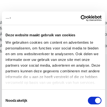
A rendering error occurred:
a.substring(...).replaceAll is not a
function
.
A rendering error occurred:
a.substring(...).replaceAll is not a
Deze website maakt gebruik van cookies
function
.
We gebruiken cookies om content en advertenties te
A rendering error occurred:
a.substring(...).replaceAll is not a
personaliseren, om functies voor social media te bieden
function
.
en om ons websiteverkeer te analyseren. Ook delen we
informatie over uw gebruik van onze site met onze
partners voor social media, adverteren en analyse. Deze
partners kunnen deze gegevens combineren met andere
informatie die u aan ze heeft verstrekt of die ze hebben
verzameld op basis van uw gebruik van hun services.
Toestemmingsselectie
Noodzakelijk