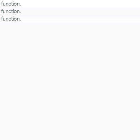
a function
.
a function
.
a function
.