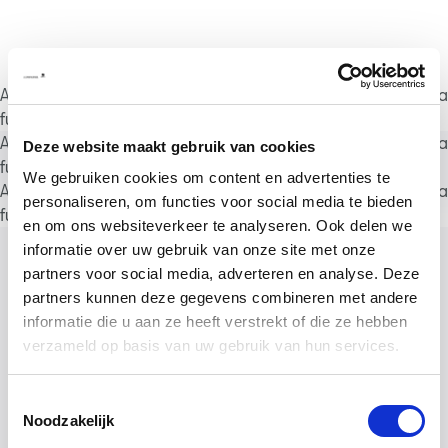
A rendering error occurred:
a.substring(...).replaceAll is not a
function
.
A rendering error occurred:
a.substring(...).replaceAll is not a
Deze website maakt gebruik van cookies
function
.
We gebruiken cookies om content en advertenties te
A rendering error occurred:
a.substring(...).replaceAll is not a
personaliseren, om functies voor social media te bieden
function
.
en om ons websiteverkeer te analyseren. Ook delen we
informatie over uw gebruik van onze site met onze
partners voor social media, adverteren en analyse. Deze
partners kunnen deze gegevens combineren met andere
informatie die u aan ze heeft verstrekt of die ze hebben
verzameld op basis van uw gebruik van hun services.
Toestemmingsselectie
Noodzakelijk