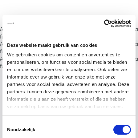
A rendering error occurred:
a.substring(...).replaceAll is not a
function
.
A rendering error occurred:
a.substring(...).replaceAll is not a
Deze website maakt gebruik van cookies
function
.
We gebruiken cookies om content en advertenties te
A rendering error occurred:
a.substring(...).replaceAll is not a
personaliseren, om functies voor social media te bieden
function
.
en om ons websiteverkeer te analyseren. Ook delen we
informatie over uw gebruik van onze site met onze
partners voor social media, adverteren en analyse. Deze
partners kunnen deze gegevens combineren met andere
informatie die u aan ze heeft verstrekt of die ze hebben
verzameld op basis van uw gebruik van hun services.
Toestemmingsselectie
Noodzakelijk