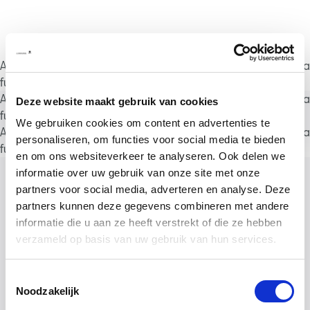
A rendering error occurred:
a.substring(...).replaceAll is not a
function
.
A rendering error occurred:
a.substring(...).replaceAll is not a
Deze website maakt gebruik van cookies
function
.
We gebruiken cookies om content en advertenties te
A rendering error occurred:
a.substring(...).replaceAll is not a
personaliseren, om functies voor social media te bieden
function
.
en om ons websiteverkeer te analyseren. Ook delen we
informatie over uw gebruik van onze site met onze
partners voor social media, adverteren en analyse. Deze
partners kunnen deze gegevens combineren met andere
informatie die u aan ze heeft verstrekt of die ze hebben
verzameld op basis van uw gebruik van hun services.
Toestemmingsselectie
Noodzakelijk