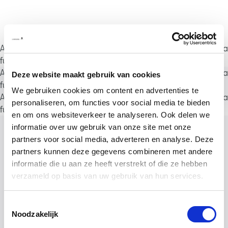
A rendering error occurred:
a.substring(...).replaceAll is not a
function
.
A rendering error occurred:
a.substring(...).replaceAll is not a
Deze website maakt gebruik van cookies
function
.
We gebruiken cookies om content en advertenties te
A rendering error occurred:
a.substring(...).replaceAll is not a
personaliseren, om functies voor social media te bieden
function
.
en om ons websiteverkeer te analyseren. Ook delen we
informatie over uw gebruik van onze site met onze
partners voor social media, adverteren en analyse. Deze
partners kunnen deze gegevens combineren met andere
informatie die u aan ze heeft verstrekt of die ze hebben
verzameld op basis van uw gebruik van hun services.
Toestemmingsselectie
Noodzakelijk