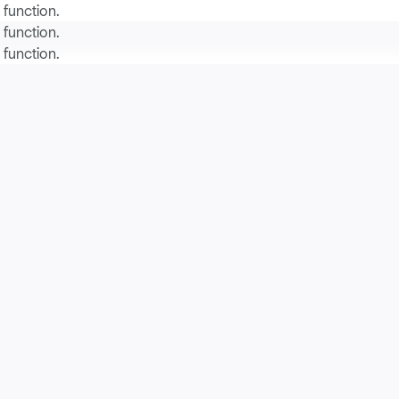
a function
.
a function
.
a function
.