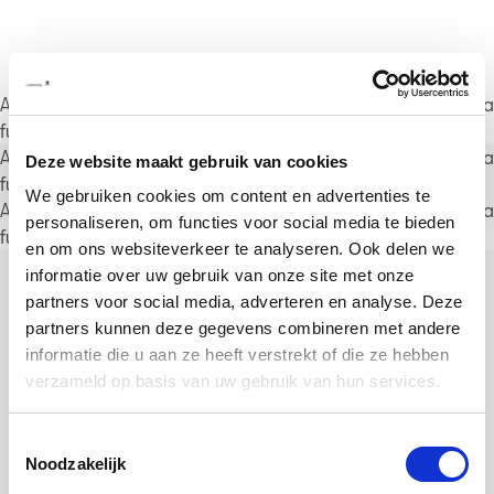
A rendering error occurred:
a.substring(...).replaceAll is not a
function
.
A rendering error occurred:
a.substring(...).replaceAll is not a
Deze website maakt gebruik van cookies
function
.
We gebruiken cookies om content en advertenties te
A rendering error occurred:
a.substring(...).replaceAll is not a
personaliseren, om functies voor social media te bieden
function
.
en om ons websiteverkeer te analyseren. Ook delen we
informatie over uw gebruik van onze site met onze
partners voor social media, adverteren en analyse. Deze
partners kunnen deze gegevens combineren met andere
informatie die u aan ze heeft verstrekt of die ze hebben
verzameld op basis van uw gebruik van hun services.
Toestemmingsselectie
Noodzakelijk