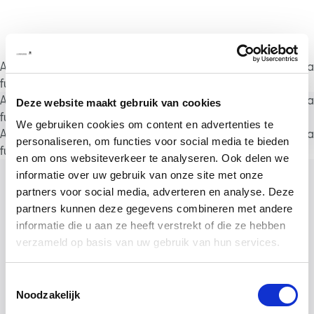
A rendering error occurred:
a.substring(...).replaceAll is not a
function
.
A rendering error occurred:
a.substring(...).replaceAll is not a
Deze website maakt gebruik van cookies
function
.
We gebruiken cookies om content en advertenties te
A rendering error occurred:
a.substring(...).replaceAll is not a
personaliseren, om functies voor social media te bieden
function
.
en om ons websiteverkeer te analyseren. Ook delen we
informatie over uw gebruik van onze site met onze
partners voor social media, adverteren en analyse. Deze
partners kunnen deze gegevens combineren met andere
informatie die u aan ze heeft verstrekt of die ze hebben
verzameld op basis van uw gebruik van hun services.
Toestemmingsselectie
Noodzakelijk