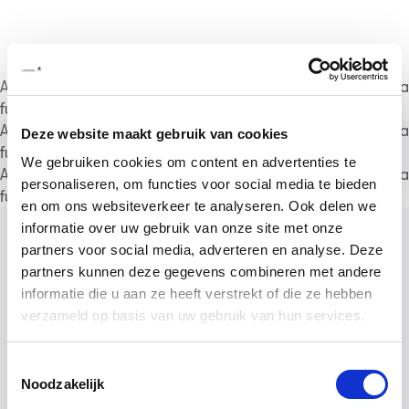
A rendering error occurred:
a.substring(...).replaceAll is not a
function
.
A rendering error occurred:
a.substring(...).replaceAll is not a
Deze website maakt gebruik van cookies
function
.
We gebruiken cookies om content en advertenties te
A rendering error occurred:
a.substring(...).replaceAll is not a
personaliseren, om functies voor social media te bieden
function
.
en om ons websiteverkeer te analyseren. Ook delen we
informatie over uw gebruik van onze site met onze
partners voor social media, adverteren en analyse. Deze
partners kunnen deze gegevens combineren met andere
informatie die u aan ze heeft verstrekt of die ze hebben
verzameld op basis van uw gebruik van hun services.
Toestemmingsselectie
Noodzakelijk