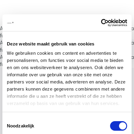
A rendering error occurred:
a.substring(...).replaceAll is not a
function
.
A rendering error occurred:
a.substring(...).replaceAll is not a
Deze website maakt gebruik van cookies
function
.
We gebruiken cookies om content en advertenties te
A rendering error occurred:
a.substring(...).replaceAll is not a
personaliseren, om functies voor social media te bieden
function
.
en om ons websiteverkeer te analyseren. Ook delen we
informatie over uw gebruik van onze site met onze
partners voor social media, adverteren en analyse. Deze
partners kunnen deze gegevens combineren met andere
informatie die u aan ze heeft verstrekt of die ze hebben
verzameld op basis van uw gebruik van hun services.
Toestemmingsselectie
Noodzakelijk