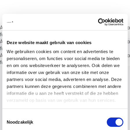
A rendering error occurred:
a.substring(...).replaceAll is not a
function
.
A rendering error occurred:
a.substring(...).replaceAll is not a
Deze website maakt gebruik van cookies
function
.
We gebruiken cookies om content en advertenties te
A rendering error occurred:
a.substring(...).replaceAll is not a
personaliseren, om functies voor social media te bieden
function
.
en om ons websiteverkeer te analyseren. Ook delen we
informatie over uw gebruik van onze site met onze
partners voor social media, adverteren en analyse. Deze
partners kunnen deze gegevens combineren met andere
informatie die u aan ze heeft verstrekt of die ze hebben
verzameld op basis van uw gebruik van hun services.
Toestemmingsselectie
Noodzakelijk